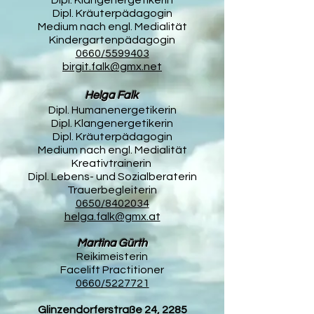
Dipl. Klangenergetikerin
Dipl. Kräuterpädagogin
Medium nach engl. Medialität
Kindergartenpädagogin
0660/5599403
birgit.falk@gmx.net
Helga Falk
Dipl. Humanenergetikerin
Dipl. Klangenergetikerin
Dipl. Kräuterpädagogin
Medium nach engl. Medialität
Kreativtrainerin
Dipl. Lebens- und Sozialberaterin
Trauerbegleiterin
0650/8402034
helga.falk@gmx.at
Martina Gürth
Reikimeisterin
Facelift Practitioner
0660/5227721
Glinzendorferstraße 24, 2285