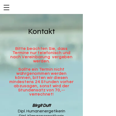
Kontakt
Bitte beachten Sie, dass
Termine nur telefonisch und
nach Vereinbarung vergeben
werden.
Sollte ein Termin nicht
wahrgenommen werden
können, bitten wir diesen
mindestens 24 Stunden vorher
abzusagen, sonst wird der
Stundensatz von 70,--
verrechnet!
Birgit Dutt
Dipl. Humanenergetikerin