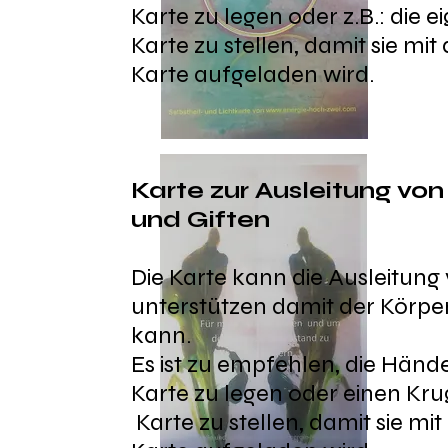
Karte zu legen oder z.B.: die
Karte zu stellen, damit sie mit
Karte aufgeladen wird.
Karte zur Ausleitung v
und Giften
Die Karte kann die Ausleitung 
unterstützen damit der Körper
kann.
Es ist zu empfehlen, die Händ
Karte zu legen oder einen Kru
Karte zu stellen, damit sie mi