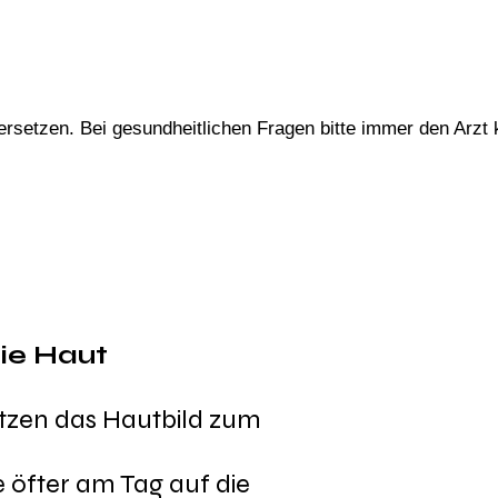
ersetzen. Bei gesundheitlichen Fragen bitte immer den A
r
zt 
 die Haut
ützen das Hautbild zum
e öfter am Tag auf die