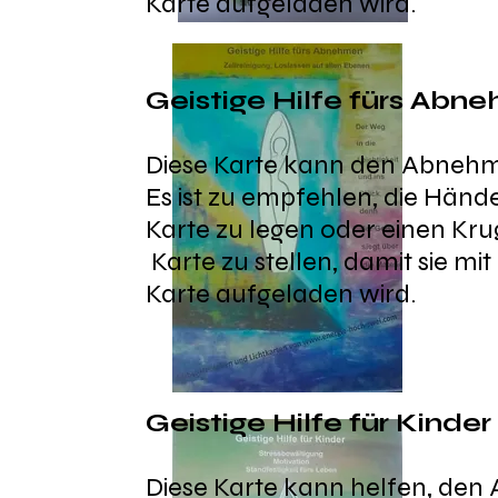
Karte aufgeladen wird.
Geistige Hilfe fürs Abn
Diese Karte kann den Abnehm
Es ist zu empfehlen, die Händ
Karte zu legen oder einen Kru
Karte zu stellen, damit sie mi
Karte aufgeladen wird.
Geistige Hilfe für Kinder
Diese Karte kann helfen, den A